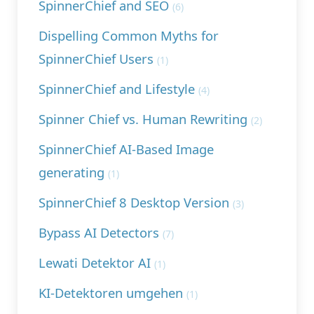
SpinnerChief and SEO
(6)
Dispelling Common Myths for
SpinnerChief Users
(1)
SpinnerChief and Lifestyle
(4)
Spinner Chief vs. Human Rewriting
(2)
SpinnerChief AI-Based Image
generating
(1)
SpinnerChief 8 Desktop Version
(3)
Bypass AI Detectors
(7)
Lewati Detektor AI
(1)
KI-Detektoren umgehen
(1)