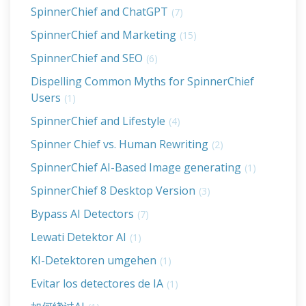
SpinnerChief and ChatGPT
(7)
SpinnerChief and Marketing
(15)
SpinnerChief and SEO
(6)
Dispelling Common Myths for SpinnerChief
Users
(1)
SpinnerChief and Lifestyle
(4)
Spinner Chief vs. Human Rewriting
(2)
SpinnerChief AI-Based Image generating
(1)
SpinnerChief 8 Desktop Version
(3)
Bypass AI Detectors
(7)
Lewati Detektor AI
(1)
KI-Detektoren umgehen
(1)
Evitar los detectores de IA
(1)