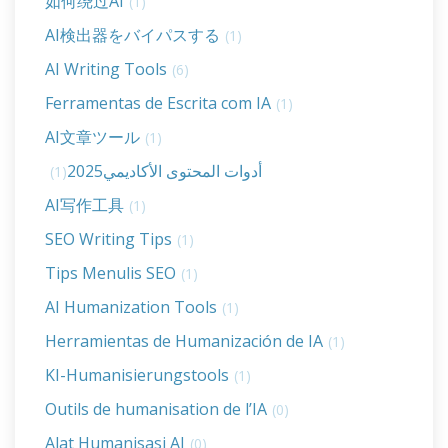
如何绕过AI
(1)
AI検出器をバイパスする
(1)
AI Writing Tools
(6)
Ferramentas de Escrita com IA
(1)
AI文章ツール
(1)
أدوات المحتوى الأكاديمي2025
(1)
AI写作工具
(1)
SEO Writing Tips
(1)
Tips Menulis SEO
(1)
AI Humanization Tools
(1)
Herramientas de Humanización de IA
(1)
KI-Humanisierungstools
(1)
Outils de humanisation de l’IA
(0)
Alat Humanisasi AI
(0)