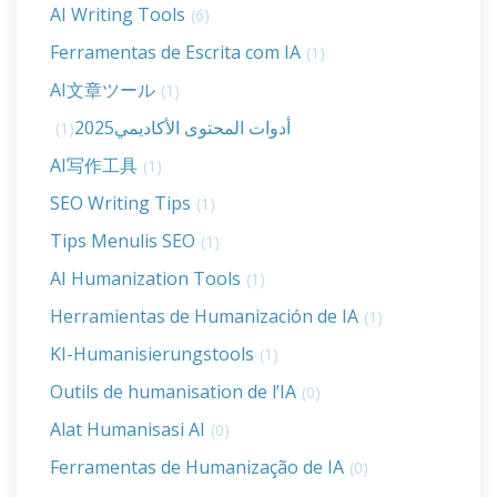
AI Writing Tools
(6)
Ferramentas de Escrita com IA
(1)
AI文章ツール
(1)
أدوات المحتوى الأكاديمي2025
(1)
AI写作工具
(1)
SEO Writing Tips
(1)
Tips Menulis SEO
(1)
AI Humanization Tools
(1)
Herramientas de Humanización de IA
(1)
KI-Humanisierungstools
(1)
Outils de humanisation de l’IA
(0)
Alat Humanisasi AI
(0)
Ferramentas de Humanização de IA
(0)