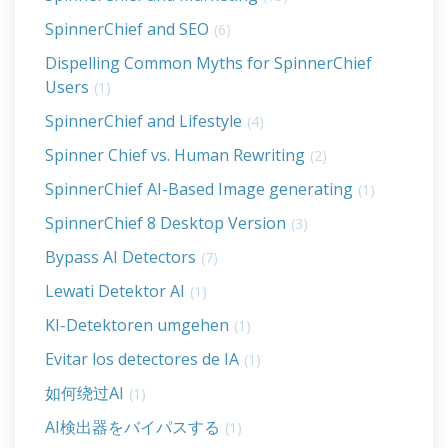
SpinnerChief and SEO
(6)
Dispelling Common Myths for SpinnerChief
Users
(1)
SpinnerChief and Lifestyle
(4)
Spinner Chief vs. Human Rewriting
(2)
SpinnerChief AI-Based Image generating
(1)
SpinnerChief 8 Desktop Version
(3)
Bypass AI Detectors
(7)
Lewati Detektor AI
(1)
KI-Detektoren umgehen
(1)
Evitar los detectores de IA
(1)
如何绕过AI
(1)
AI検出器をバイパスする
(1)